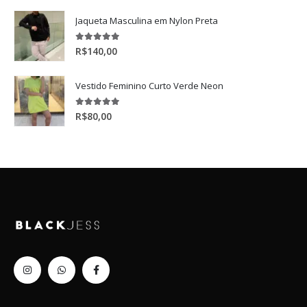
Jaqueta Masculina em Nylon Preta
5.00
de 5
R$
140,00
Vestido Feminino Curto Verde Neon
5.00
de 5
R$
80,00