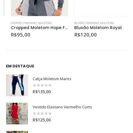
CROPPED
,
FEMININO
,
MOLETONS
BLUSÃO
,
FEMININO
,
MOLETONS
Cropped Moletom Hope Forever
Blusão Moletom Royal
R$
95,00
R$
120,00
EM DESTAQUE
Calça Moletom Mares
0
de 5
R$
135,00
Vestido Elastano Vermelho Curto
0
de 5
R$
125,00