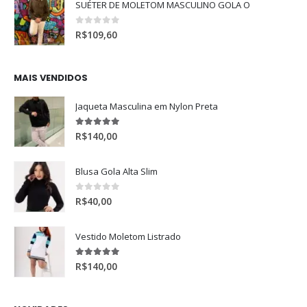
SUÉTER DE MOLETOM MASCULINO GOLA O
0
de 5
R$
109,60
MAIS VENDIDOS
Jaqueta Masculina em Nylon Preta
5.00
de 5
R$
140,00
Blusa Gola Alta Slim
0
de 5
R$
40,00
Vestido Moletom Listrado
5.00
de 5
R$
140,00