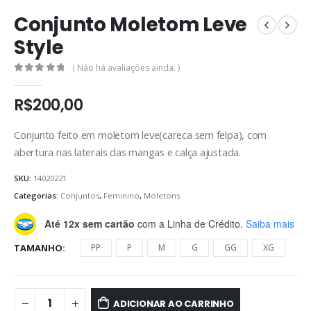
Conjunto Moletom Leve
Style
( Não há avaliações ainda. )
0
de 5
R$
200,00
Conjunto feito em moletom leve(careca sem felpa), com
abertura nas laterais das mangas e calça ajustada.
SKU:
14020221
Categorias:
Conjuntos
,
Feminino
,
Moletons
Até 12x sem cartão
com a Linha de Crédito.
Saiba mais
TAMANHO
PP
P
M
G
GG
XG
ADICIONAR AO CARRINHO