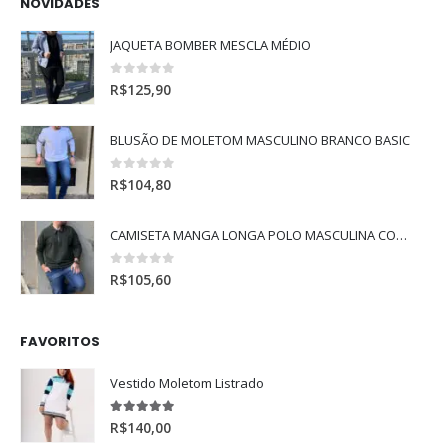
NOVIDADES
JAQUETA BOMBER MESCLA MÉDIO
0
de 5
R$
125,90
BLUSÃO DE MOLETOM MASCULINO BRANCO BASIC
0
de 5
R$
104,80
CAMISETA MANGA LONGA POLO MASCULINA COM MANGA RAGLAN
0
de 5
R$
105,60
FAVORITOS
Vestido Moletom Listrado
5.00
de 5
R$
140,00