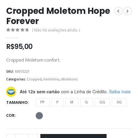
Cropped Moletom Hope
Forever
( Não há avaliações ainda. )
0
de 5
R$
95,00
Cropped Moletom confort.
SKU:
60010221
Categorias:
Cropped
,
Feminino
,
Moletons
Até 12x sem cartão
com a Linha de Crédito.
Saiba mais
TAMANHO
PP
P
M
G
GG
XG
COR