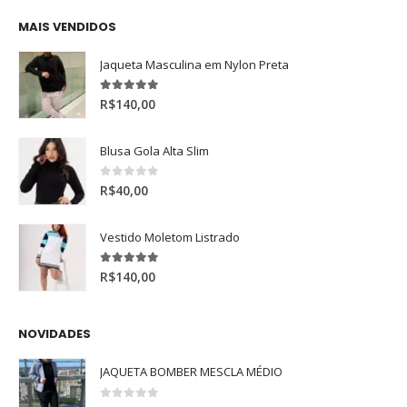
MAIS VENDIDOS
Jaqueta Masculina em Nylon Preta
5.00
de 5
R$
140,00
Blusa Gola Alta Slim
0
de 5
R$
40,00
Vestido Moletom Listrado
5.00
de 5
R$
140,00
NOVIDADES
JAQUETA BOMBER MESCLA MÉDIO
0
de 5