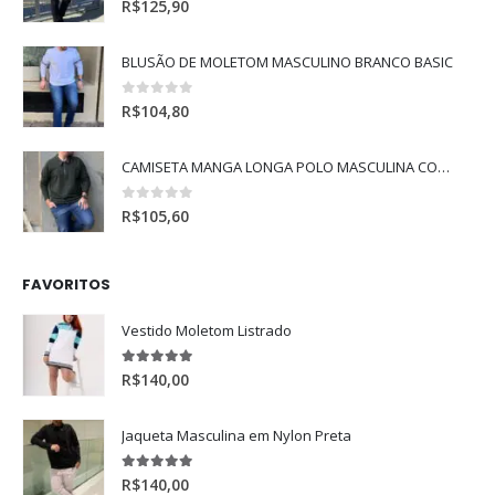
R$
125,90
BLUSÃO DE MOLETOM MASCULINO BRANCO BASIC
0
de 5
R$
104,80
CAMISETA MANGA LONGA POLO MASCULINA COM MANGA RAGLAN
0
de 5
R$
105,60
FAVORITOS
Vestido Moletom Listrado
5.00
de 5
R$
140,00
Jaqueta Masculina em Nylon Preta
5.00
de 5
R$
140,00