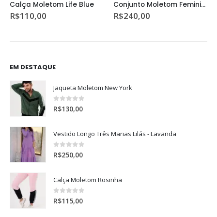
Conjunto Moletom Feminino Red White
Blusa Moletom Luvinhas
R$
240,00
R$
130,00
EM DESTAQUE
Jaqueta Moletom New York
0
de 5
R$
130,00
Vestido Longo Três Marias Lilás - Lavanda
0
de 5
R$
250,00
Calça Moletom Rosinha
0
de 5
R$
115,00