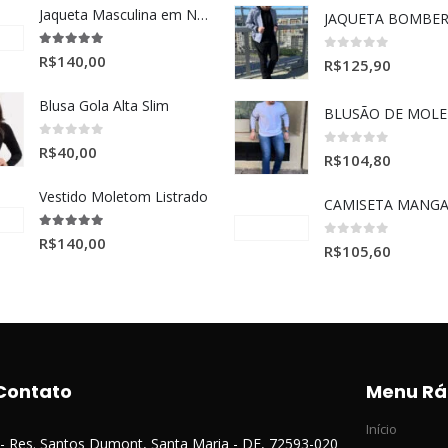
Jaqueta Masculina em Nylon Preta
5.00
de 5
R$
140,00
0
de 5
R$
125,90
Blusa Gola Alta Slim
0
de 5
R$
40,00
0
de 5
R$
104,80
Vestido Moletom Listrado
5.00
de 5
R$
140,00
0
de 5
R$
105,60
Contato
Menu Rá
Início
 - Res. Santos Dumont, Santa Maria - DF, 72593-020