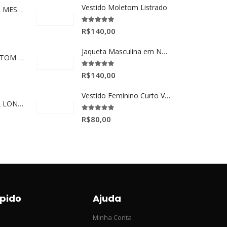
Vestido Moletom Listrado
JAQUETA BOMBER MESCLA MÉDIO
5.00
de 5
R$
140,00
Jaqueta Masculina em Nylon Preta
BLUSÃO DE MOLETOM MASCULINO BRANCO BASIC
5.00
de 5
R$
140,00
Vestido Feminino Curto Verde Neon
CAMISETA MANGA LONGA POLO MASCULINA COM MANGA RAGLAN
5.00
de 5
R$
80,00
pido
Ajuda
Minha Conta