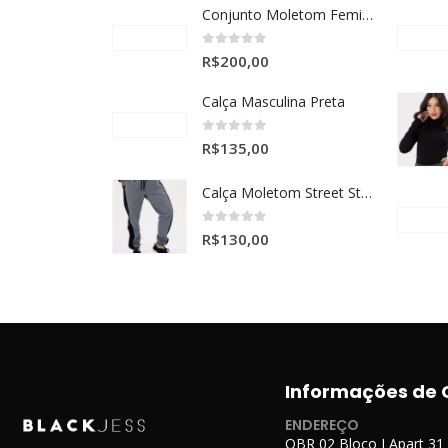
Conjunto Moletom Feminino Marinho Details White
0
de 5
R$
200,00
Calça Masculina Preta
0
de 5
R$
135,00
Calça Moletom Street Style
0
de 5
R$
130,00
Informações de 
ENDEREÇO
QBR 02 Bloco J Apart 31