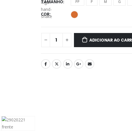
TAMANHO
PP
P
M
G
COR
ADICIONAR AO CAR