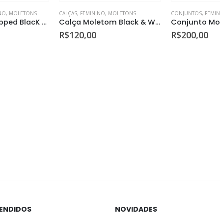
NO
,
MOLETONS
CALÇAS
,
FEMININO
,
MOLETONS
CONJUNTOS
,
FEMI
Conjunto Cropped BlacK Jess
Calça Moletom Black & White
R$
120,00
R$
200,00
VENDIDOS
NOVIDADES