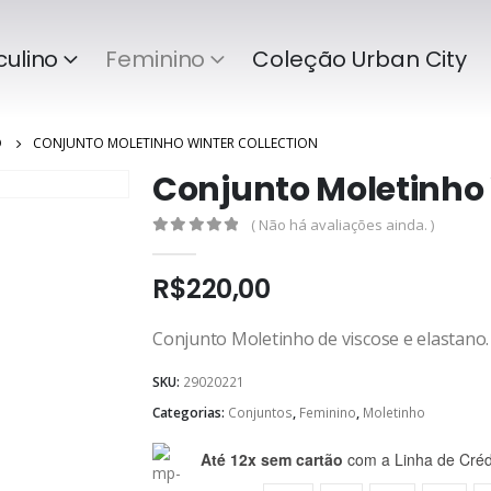
ulino
Feminino
Coleção Urban City
O
CONJUNTO MOLETINHO WINTER COLLECTION
Conjunto Moletinho 
( Não há avaliações ainda. )
0
de 5
R$
220,00
Conjunto Moletinho de viscose e elastano.
SKU:
29020221
Categorias:
Conjuntos
,
Feminino
,
Moletinho
Até 12x sem cartão
com a Linha de Créd