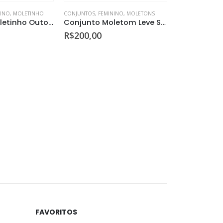
NINO
,
MOLETINHO
CONJUNTOS
,
FEMININO
,
MOLETONS
Conjunto Moletinho Outono
Conjunto Moletom Leve Style
R$
200,00
CARDIGAN
,
FEMIN
R$
160,00
FAVORITOS