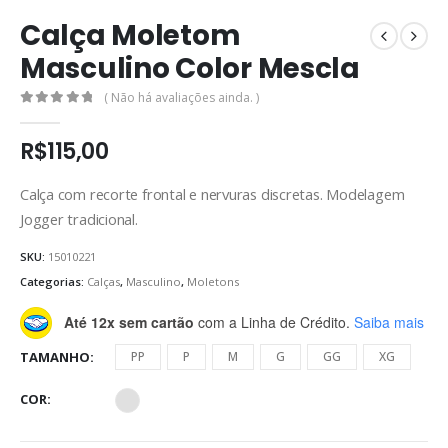
Calça Moletom
Masculino Color Mescla
( Não há avaliações ainda. )
0
de 5
R$
115,00
Calça com recorte frontal e nervuras discretas. Modelagem
Jogger tradicional.
SKU:
15010221
Categorias:
Calças
,
Masculino
,
Moletons
Até 12x sem cartão
com a Linha de Crédito.
Saiba mais
TAMANHO
PP
P
M
G
GG
XG
COR