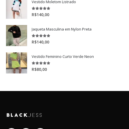
Vestido Moletom Listrado
5.00
de 5
R$
140,00
Jaqueta Masculina em Nylon Preta
5.00
de 5
R$
140,00
Vestido Feminino Curto Verde Neon
5.00
de 5
R$
80,00