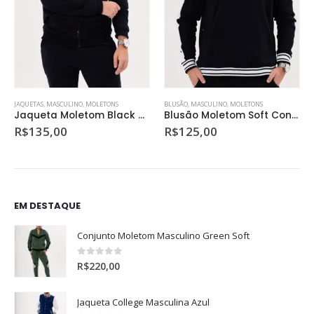
BLUSÃO
,
MASCULINO
,
MOLETONS
CONJUNTOS
,
MASCULINO
,
MOLETONS
Blusão Moletom Soft Confort
Conjunto Moletom Masculino Black Travel
R$
125,00
R$
220,00
EM DESTAQUE
Conjunto Moletom Masculino Green Soft
0
de 5
R$
220,00
Jaqueta College Masculina Azul