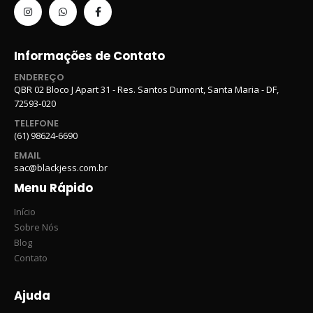
Informações de Contato
ENDEREÇO
QBR 02 Bloco J Apart 31 - Res. Santos Dumont, Santa Maria - DF,
72593-020
TELEFONE
(61) 98624-6690
EMAIL
sac@blackjess.com.br
Menu Rápido
Início
Sobre Nós
Blog
Contato
Ajuda