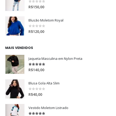
0
de 5
R$
150,00
Blusão Moletom Royal
0
de 5
R$
120,00
MAIS VENDIDOS
Jaqueta Masculina em Nylon Preta
5.00
de 5
R$
140,00
Blusa Gola Alta Slim
0
de 5
R$
40,00
Vestido Moletom Listrado