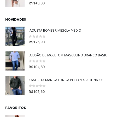
5.00
de 5
R$
140,00
NOVIDADES
JAQUETA BOMBER MESCLA MÉDIO
0
de 5
R$
125,90
BLUSÃO DE MOLETOM MASCULINO BRANCO BASIC
0
de 5
R$
104,80
CAMISETA MANGA LONGA POLO MASCULINA COM MANGA RAGLAN
0
de 5
R$
105,60
FAVORITOS