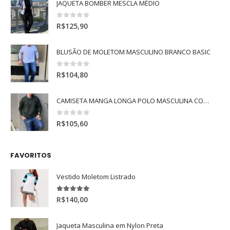
JAQUETA BOMBER MESCLA MÉDIO
0
de 5
R$
125,90
BLUSÃO DE MOLETOM MASCULINO BRANCO BASIC
0
de 5
R$
104,80
CAMISETA MANGA LONGA POLO MASCULINA COM MANGA RAGLAN
0
de 5
R$
105,60
FAVORITOS
Vestido Moletom Listrado
5.00
de 5
R$
140,00
Jaqueta Masculina em Nylon Preta