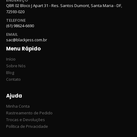
ENDEREÇO
QBR 02 Bloco J Apart 31 - Res. Santos Dumont, Santa Maria - DF,
72593-020
TELEFONE
(61) 98624-6690
EMAIL
sac@blackjess.com.br
Menu Rápido
Início
Sobre Nós
Blog
Contato
Ajuda
Minha Conta
Rastreamento de Pedido
Trocas e Devoluções
Política de Privacidade