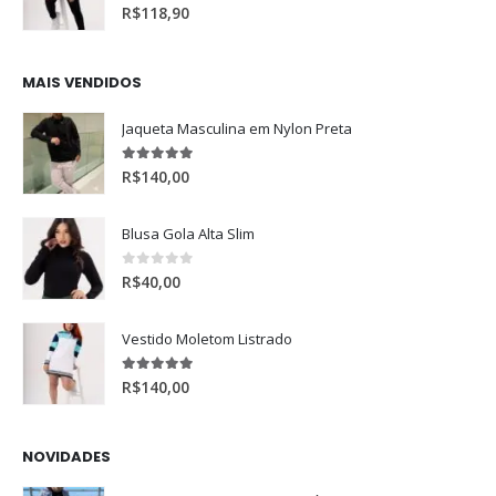
0
de 5
R$
118,90
MAIS VENDIDOS
Jaqueta Masculina em Nylon Preta
5.00
de 5
R$
140,00
Blusa Gola Alta Slim
0
de 5
R$
40,00
Vestido Moletom Listrado
5.00
de 5
R$
140,00
NOVIDADES