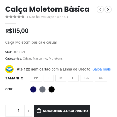
Calça Moletom Básica
( Não há avaliações ainda. )
0
de 5
R$
115,00
Calça Moletom básica e casual.
SKU:
50010221
Categorias:
Calças
,
Masculino
,
Moletons
Até 12x sem cartão
com a Linha de Crédito.
Saiba mais
TAMANHO
PP
P
M
G
GG
XG
COR
ADICIONAR AO CARRINHO