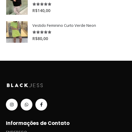
5.00
de 5
R$
140,00
Vestido Feminino Curto Verde Neon
5.00
de 5
R$
80,00
Informações de Contato