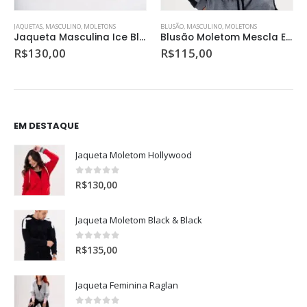
BLUSÃO
,
MASCULINO
,
MOLETONS
JAQUETAS
,
MASCULINO
Blusão Moletom Mescla Escuro
Jaqueta Masculina em Nylon Preta
R$
115,00
R$
140,00
EM DESTAQUE
Jaqueta Moletom Hollywood
0
de 5
R$
130,00
Jaqueta Moletom Black & Black
0
de 5
R$
135,00
Jaqueta Feminina Raglan