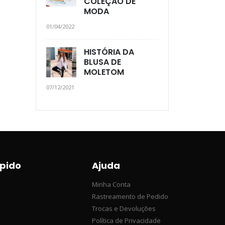
COLEÇÃO DE
MODA
01/04/2022
HISTÓRIA DA
BLUSA DE
MOLETOM
07/12/2021
pido
Ajuda
Minha Conta
Rastreamento de Pedido
Trocas e Devoluções
Política de Privacidade