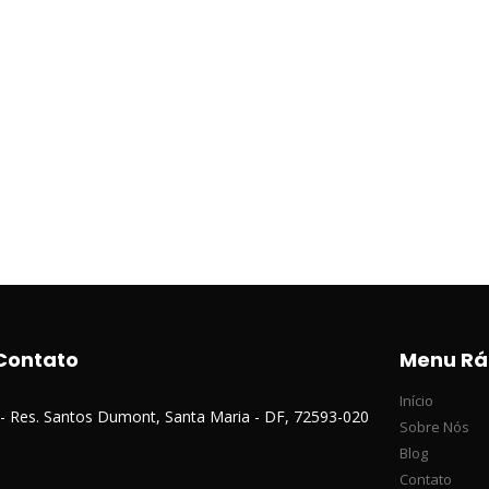
Contato
Menu Rá
Início
 - Res. Santos Dumont, Santa Maria - DF, 72593-020
Sobre Nós
Blog
Contato